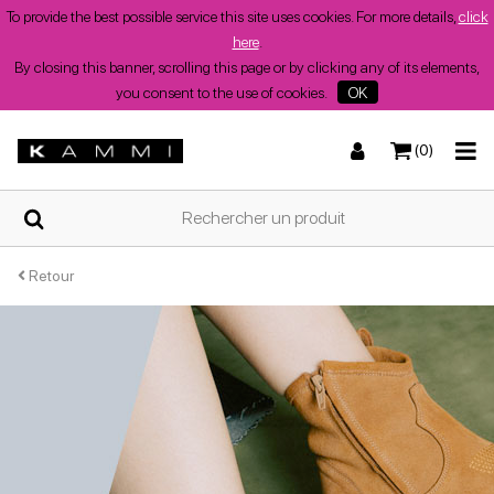
To provide the best possible service this site uses cookies. For more details,
click
Filtrer
here
.
par:
By closing this banner, scrolling this page or by clicking any of its elements,
you consent to the use of cookies.
OK
catégorie
(0)
DOMICILE
Autres
chaussures
Baskets
Baskets
Sandales basses
Bottes et bottines
QUI
basses
SOMMES-
NOUS?
Retour
Autres
chaussures
à talons
COMMERCES
Bottes et bottines
Wedges
Chaussures à talons
Wedges
Plus de
CHAUSSURES
bottes
DE
et
FEMME
bottines
D'ETE