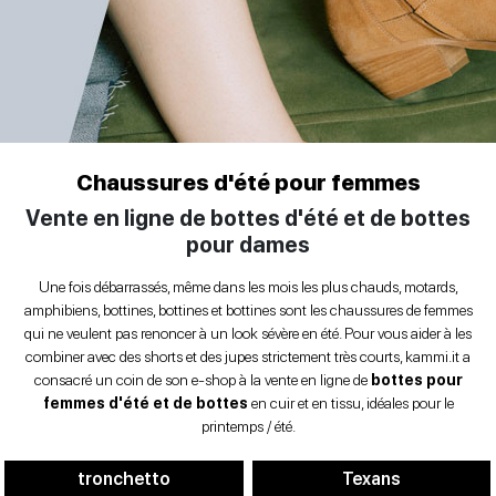
amphibiens
Chaussures basses
Sandales à talons
Chaussures à talons
CHAUSSURES
D'HIVER
danseurs
POUR
en
FEMMES
Motard
arrière
Chaussures basses
CHAUSSURES
Sacs
Chaussures d'été pour femmes
HOMME
pour
Vente en ligne de bottes d'été et de bottes
femmes
pour dames
en
CONTACTS
arrière
Décolleté
Une fois débarrassés, même dans les mois les plus chauds, motards,
amphibiens, bottines, bottines et bottines sont les chaussures de femmes
S'identifier
qui ne veulent pas renoncer à un look sévère en été. Pour vous aider à les
Espadrillas
combiner avec des shorts et des jupes strictement très courts, kammi.it a
et
consacré un coin de son e-shop à la vente en ligne de
bottes pour
flâneurs
femmes d'été et de bottes
en cuir et en tissu, idéales pour le
printemps / été.
IT
EN
DE
FR
ES
Sandales
basses
tronchetto
Texans