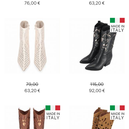
76,00 €
63,20 €
bottes
bottes
Bottes
et
bottines
Texans
79,00
115,00
tronchetto
63,20 €
92,00 €
Wedges
taille