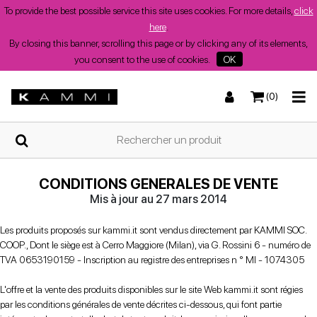
To provide the best possible service this site uses cookies. For more details,
click
here
.
By closing this banner, scrolling this page or by clicking any of its elements,
you consent to the use of cookies.
OK
(0)
DOMICILE
Baskets
Baskets
Sandales basses
Bottes et bottines
QUI
SOMMES-
NOUS?
CONDITIONS GENERALES DE VENTE
Mis à jour au 27 mars 2014
COMMERCES
Les produits proposés sur kammi.it sont vendus directement par KAMMI SOC.
Bottes et bottines
Wedges
Chaussures à talons
Wedges
COOP., Dont le siège est à Cerro Maggiore (Milan), via G. Rossini 6 - numéro de
CHAUSSURES
TVA 0653190159 - Inscription au registre des entreprises n ° MI - 1074305
DE
FEMME
L'offre et la vente des produits disponibles sur le site Web kammi.it sont régies
D'ETE
par les conditions générales de vente décrites ci-dessous, qui font partie