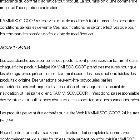
intégrante du contrat d'achat de tout produit. La soumission d'une commande
Chaussures basses
Sandales à talons
Chaussures à talons
implique l'acceptation par le client.
CHAUSSURES
D'HIVER
KAMMI SOC. COOP se réserve le droit de modifier à tout moment les présentes
POUR
conditions générales de vente. Ces modifications ne seront effectives que pour
en
FEMMES
les commandes passées après la date de modification.
arrière
Article 1 - Achat
Chaussures basses
CHAUSSURES
HOMME
Les caractéristiques essentielles des produits sont présentées sur kammi.it dans
chaque fiche produit. Malgré KAMMI SOC. COOP prend des mesures pour que
en
CONTACTS
les photographies présentées sur kammi.it soient des reproductions fidèles des
arrière
produits d'origine. Des variations peuvent être provoquées par les
caractéristiques techniques et la résolution chromatique de l'appareil de
S'identifier
navigation utilisé par le client. KAMMI SOC. COOP. il n'est donc pas responsable
des éventuelles insuffisances résultant des raisons techniques susmentionnées.
et
Les produits peuvent être achetés sur le site Web KAMMI SOC. COOP. 24 heures
par jour.
IT
EN
DE
FR
ES
Pour effectuer un achat sur kammi.it, le client doit compléter la commande
conformément aux clauses fournies ultérieurement pour fournir KAMMI SOC.