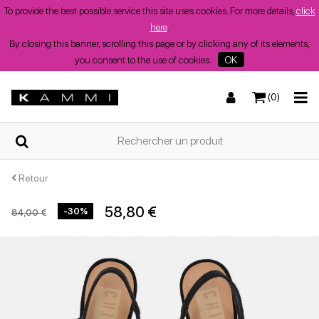
To provide the best possible service this site uses cookies. For more details,
click
here
.
By closing this banner, scrolling this page or by clicking any of its elements,
you consent to the use of cookies.
OK
(0)
DOMICILE
Baskets
Baskets
Sandales basses
Bottes et bottines
QUI
SOMMES-
NOUS?
Retour
58,80 €
-30%
84,00 €
COMMERCES
Bottes et bottines
Wedges
Chaussures à talons
Wedges
CHAUSSURES
DE
FEMME
D'ETE